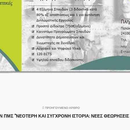
ΠΡΟΗΓΟΎΜΕΝΟ ΆΡΘΡΟ
ΠΜΣ "ΝΕΌΤΕΡΗ ΚΑΙ ΣΎΓΧΡΟΝΗ ΙΣΤΟΡΊΑ: ΝΈΕΣ ΘΕΩΡΉΣΕΙΣ 